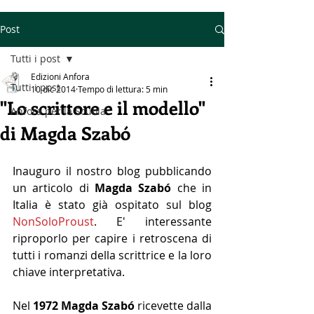
Post
Tutti i post
Edizioni Anfora
Tutti i post
10 dic 2014
Tempo di lettura: 5 min
"Lo scrittore e il modello"
Anfora per la Scuola
di Magda Szabó
Inauguro il nostro blog pubblicando 
un articolo di 
Magda Szabó
 che in 
Italia è stato già ospitato sul blog 
NonSoloProust
. E' interessante 
riproporlo per capire i retroscena di 
tutti i romanzi della scrittrice e la loro 
chiave interpretativa.  
Nel 
1972 Magda Szabó 
ricevette dalla 