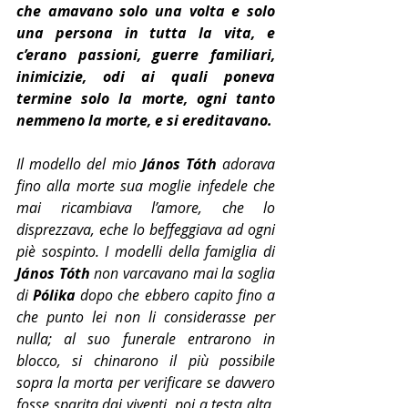
che amavano solo una volta e solo 
una persona in tutta la vita, e 
c’erano passioni, guerre familiari, 
inimicizie, odi ai quali poneva 
termine solo la morte, ogni tanto 
nemmeno la morte, e si ereditavano.
Il modello del mio 
János Tóth
 adorava 
fino alla morte sua moglie infedele che 
mai ricambiava l’amore, che lo 
disprezzava, eche lo beffeggiava ad ogni 
piè sospinto. I modelli della famiglia di 
János Tóth
 non varcavano mai la soglia 
di 
Pólika
 dopo che ebbero capito fino a 
che punto lei non li considerasse per 
nulla; al suo funerale entrarono in 
blocco, si chinarono il più possibile 
sopra la morta per verificare se davvero 
fosse sparita dai viventi, poi a testa alta, 