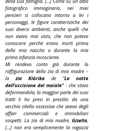
della sua famiglia. […] Come su un albo 
fotografico immaginario, nei miei 
pensieri si collocano intorno a lei i 
personaggi, le figure caratteristiche dei 
suoi diversi ambienti, anche quelli che 
non avevo mai visto, che non potevo 
conoscere perché erano morti prima 
della mia nascita o durante la mia 
prima infanzia incosciente.
Mi rendevo conto già durante la 
raffigurazione della zia di mia madre – 
la 
zia Klárika
 de "
La notte 
dell’uccisione del maiale" 
- che stavo 
deformandola, la maggior parte dei suoi 
tratti li ho presi in prestito da una 
vecchia zitella ossessiva che aveva degli 
affari commerciali e immobiliari 
sospetti. La zia di mia madre, 
Gizella
, 
[…] non era semplicemente la ragazza 