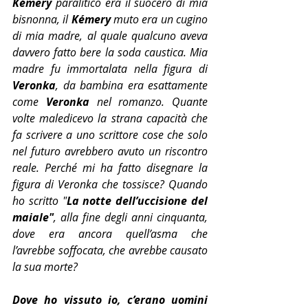
Kémery
 paralitico era il suocero di mia 
bisnonna, il 
Kémery 
muto era un cugino 
di mia madre, al quale qualcuno aveva 
davvero fatto bere la soda caustica. Mia 
madre fu immortalata nella figura di 
Veronka
, da bambina era esattamente 
come 
Veronka 
nel romanzo. Quante 
volte maledicevo la strana capacità che 
fa scrivere a uno scrittore cose che solo 
nel futuro avrebbero avuto un riscontro 
reale. Perché mi ha fatto disegnare la 
figura di Veronka che tossisce? Quando 
ho scritto "
La notte dell’uccisione del 
maiale"
, alla fine degli anni cinquanta, 
dove era ancora quell’asma che 
l’avrebbe soffocata, che avrebbe causato 
la sua morte?
Dove ho vissuto io, c’erano uomini 