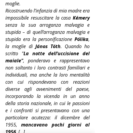
moglie.
Ricostruendo l’infanzia di mia madre era 
impossibile resuscitare la casa 
Kémery
senza la sua arroganza malvagia e 
stupida – di quell’arroganza malvagia e 
stupida era la personificazione 
Pólika
, 
la moglie di 
János Tóth
. Quando ho 
scritto "
La notte dell’uccisione del 
maiale"
, ponderavo e rappresentavo 
non soltanto i loro contrasti familiari e 
individuali, ma anche la loro mentalità 
con cui rispondevano con reazioni 
diverse agli avvenimenti del paese, 
incorporando la vicenda in un anno 
della storia nazionale, in cui le passioni 
e i confronti si presentavano con una 
particolare acutezza: il dicembre del 
1955, 
mancavano pochi giorni al 
1956
. […]