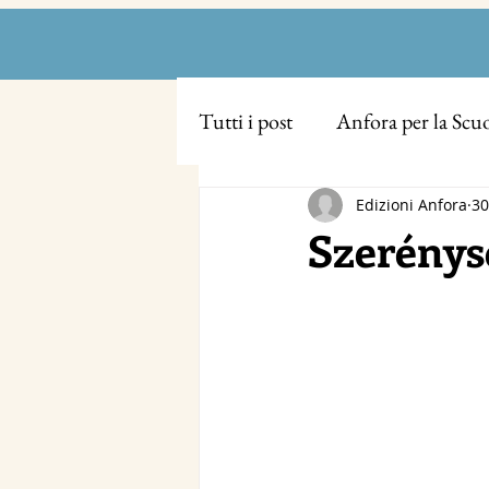
Tutti i post
Anfora per la Scu
Edizioni Anfora
30
Szerénys