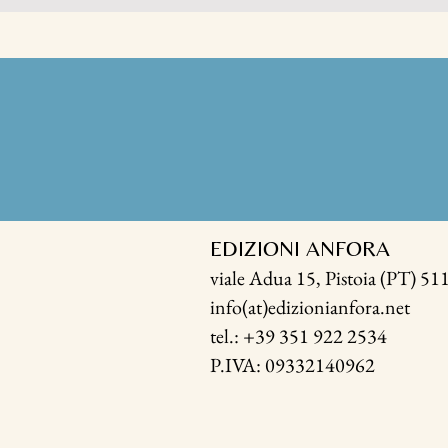
EDIZIONI ANFORA
v
iale Adua 15, Pistoia
(PT) 51
i
nfo(at)
edizionianfora.net
tel.: +39 351 922 2534
P.IVA: 09332140962