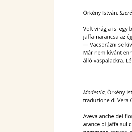
Örkény István, 
Szer
Volt virágja is, eg
jaffa-narancsa az éj
— Vacsorázni se kív
Már nem kívánt enni
álló vaspalackra. Lé
Modestia
, Örkény Is
traduzione di Vera 
Aveva anche dei fior
arance di Jaffa sul 
nemmeno cenare, sig