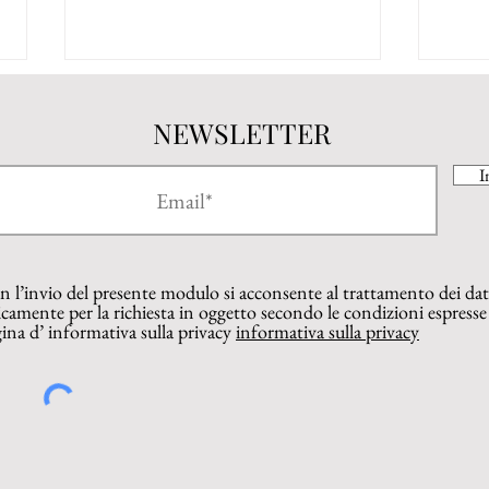
NEWSLETTER
I
Anna Édes: Le recensioni
Osser
 l’invio del presente modulo si acconsente al trattamento dei dat
delle allieve e degli allievi
rece
camente per la richiesta in oggetto secondo le condizioni espresse
dell’Istituto Russell Newton di
Anna
ina d’ informativa sulla privacy
informativa sulla privacy
Scandicci (FI). Parte quarta.