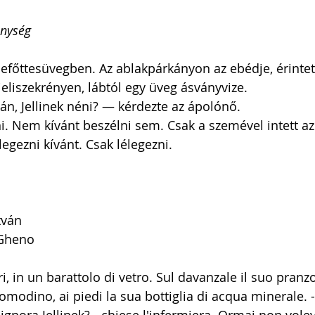
énység
y befőttesüvegben. Az ablakpárkányon az ebédje, érinte
jeliszekrényen, lábtól egy üveg ásványvize.
án, Jellinek néni? — kérdezte az ápolónő.
. Nem kívánt beszélni sem. Csak a szemével intett az 
legezni kívánt. Csak lélegezni.
tván
Gheno  
i, in un barattolo di vetro. Sul davanzale il suo pranzo,
comodino, ai piedi la sua bottiglia di acqua minerale. 
nora Jellinek? - chiese l'infermiera. Ormai non vole