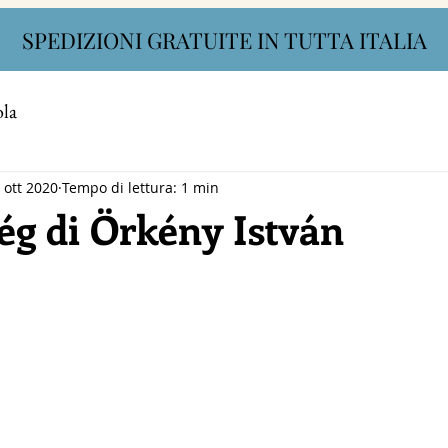
SPEDIZIONI GRATUITE IN TUTTA ITALIA
ola
 ott 2020
Tempo di lettura: 1 min
ég di Örkény István