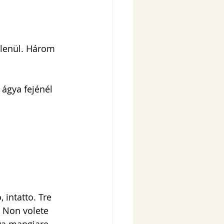
tlenül. Három 
ágya fejénél 
 intatto. Tre 
- Non volete 
va mangiare. 