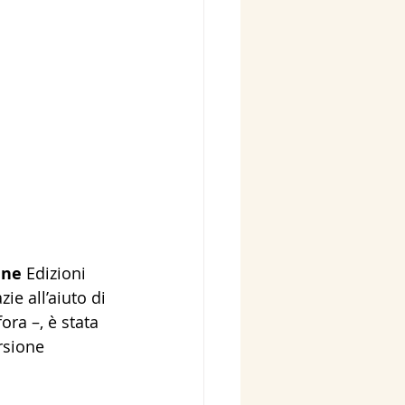
ine
 Edizioni 
zie all’aiuto di 
ora –, è stata 
rsione 