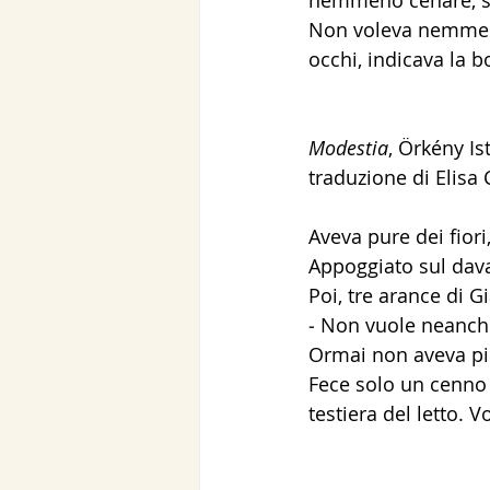
Non voleva nemmeno
occhi, indicava la b
Modestia
, Örkény Is
traduzione di Elis
Aveva pure dei fiori,
Appoggiato sul davan
Poi, tre arance di G
‒ Non vuole neanche 
Ormai non aveva pi
Fece solo un cenno 
testiera del letto. V