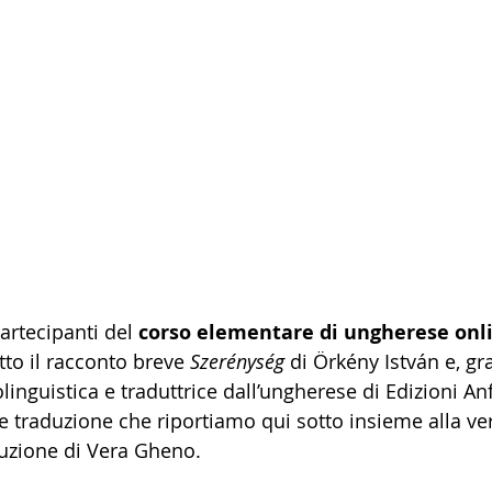
artecipanti del 
corso elementare di ungherese onl
to il racconto breve 
Szerénység
 di Örkény István e, gra
olinguistica e traduttrice dall’ungherese di Edizioni Anf
re traduzione che riportiamo qui sotto insieme alla ve
aduzione di Vera Gheno.