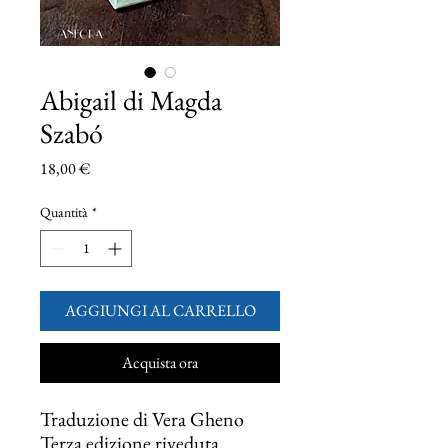
Abigail di Magda
Szabó
Prezzo
18,00 €
Quantità
*
AGGIUNGI AL CARRELLO
Acquista ora
Traduzione di Vera Gheno
Terza edizione riveduta