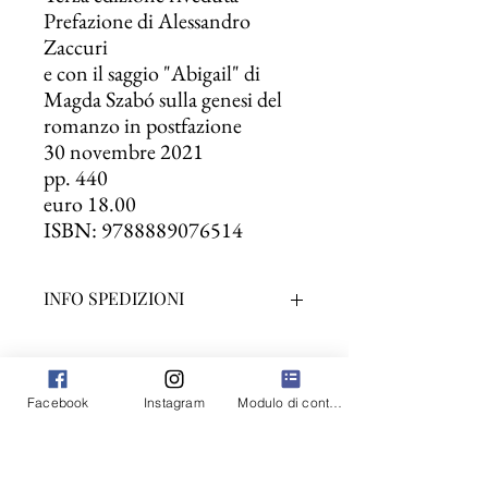
Prefazione di Alessandro
Zaccuri
e con il saggio "Abigail" di
Magda Szabó sulla genesi del
romanzo in postfazione
30 novembre 2021
pp. 440
euro 18.00
ISBN: 9788889076514
INFO SPEDIZIONI
Spedizione gratuita con piego di liri
raccomandata su tutto il territorio nazionale.
Consegna in 3-5 giorni lavorativi.
Facebook
Instagram
Modulo di contatto
NEWSLETTER