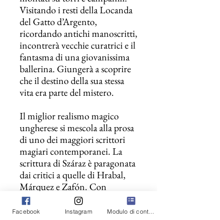
Visitando i resti della Locanda
del Gatto d’Argento,
ricordando antichi manoscritti,
incontrerà vecchie curatrici e il
fantasma di una giovanissima
ballerina. Giungerà a scoprire
che il destino della sua stessa
vita era parte del mistero.
Il miglior realismo magico
ungherese si mescola alla prosa
di uno dei maggiori scrittori
magiari contemporanei. La
scrittura di Száraz è paragonata
dai critici a quelle di Hrabal,
Márquez e Zafón. Con
l’introduzione di Claudio
Morandini.
Facebook
Instagram
Modulo di contatto