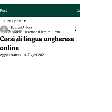
Post
Tutti i post
Edizioni Anfora
Tutti i post
14 dic 2020
Tempo di lettura: 1 min
Corsi di lingua ungherese
Anfora per la Scuola
online
Aggiornamento:
7 gen 2021