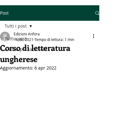
Post
Tutti i post
Edizioni Anfora
Tutti i post
16 dic 2021
Tempo di lettura: 1 min
Corso di letteratura
Anfora per la Scuola
ungherese
Aggiornamento:
6 apr 2022