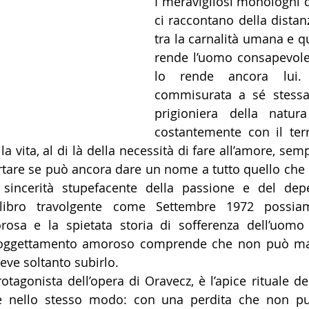
I meravigliosi monologhi d
ci raccontano della distan
tra la carnalità umana e qu
rende l’uomo consapevole 
lo rende ancora lui. 
commisurata a sé stess
prigioniera della natura
costantemente con il terri
la vita, al di là della necessità di fare all’amore, se
rtare se può ancora dare un nome a tutto quello che è 
incerità stupefacente della passione e del depe
libro travolgente come Settembre 1972 possiam
rosa e la spietata storia di sofferenza dell’uomo 
ssoggettamento amoroso comprende che non può mai 
ve soltanto subirlo.
e nello stesso modo: con una perdita che non può 