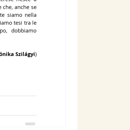
 che, anche se 
te siamo nella 
mo tesi tra le 
po, dobbiamo 
nika Szilágyi
)