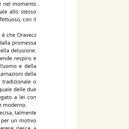
te nel momento 
ale allo stesso 
ettuoso, con il 
 dalla promessa 
ella delusione. 
nde respiro e 
l’uomo e della 
rnazioni della 
radizionale o 
ale delle due 
gato a lei con 
te moderno.
 per un motivo 
erese riesce a 