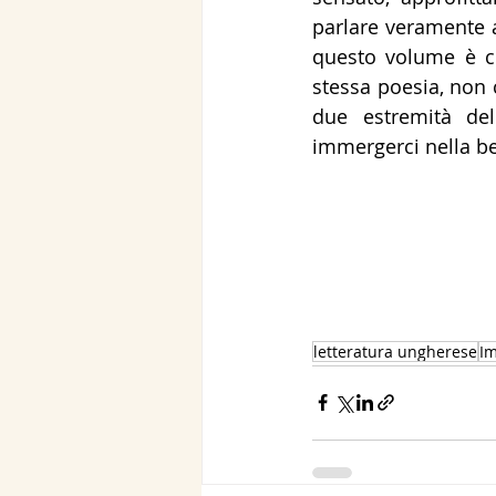
parlare veramente a
questo volume è co
stessa poesia, non 
due estremità del
immergerci nella be
letteratura ungherese
Im