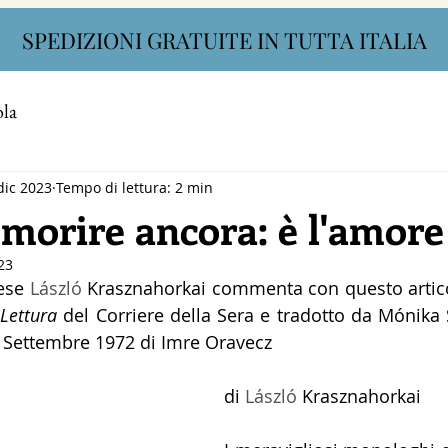
SPEDIZIONI GRATUITE IN TUTTA ITALIA
ola
dic 2023
Tempo di lettura: 2 min
 morire ancora: è l'amore
23
ese 
László 
Krasznahorkai commenta con questo articolo
Lettura 
del Corriere della Sera e tradotto da Mónika Szi
" Settembre 1972 di Imre Oravecz 
di 
László 
Krasznahorkai