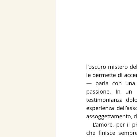
l’oscuro mistero del
le permette di acce
— parla con una s
passione. In un 
testimonianza dolo
esperienza dell’a
assoggettamento, de
   L’amore, per il protagonista dell’opera di Oravecz, è l’apice rituale della vita umana, 
che finisce sempr