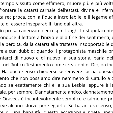
n tempo vissuto come effimero, muore più e più vol
rontare la catarsi carnale dell’estasi, divina e infern
à reciproca, con la fiducia incrollabile, e il legame aff
e di essere inseparabili l’uno dall’altra.
nduce il lettore all’inizio e alla fine dei sentimenti,
la perdita, dalla catarsi alla tristezza insopportabile d
 alcun dubbio: quando il protagonista maschile pre
ntarci di nuovo e di nuovo la sua storia, parla del
 nell’Antico Testamento come creazioni di Dio, da inca
Ha poco senso chiedersi se Oravecz faccia poesia t
nto che non possiamo dire nemmeno di Catullo a qu
do sa esattamente chi è la sua Lesbia, eppure è le
ale, per sempre. Dannatamente antico, dannatamen
rve alcuno sforzo per seguirlo. Se ha ancora senso,
are di una banalità, questo eccezionale poeta ungh