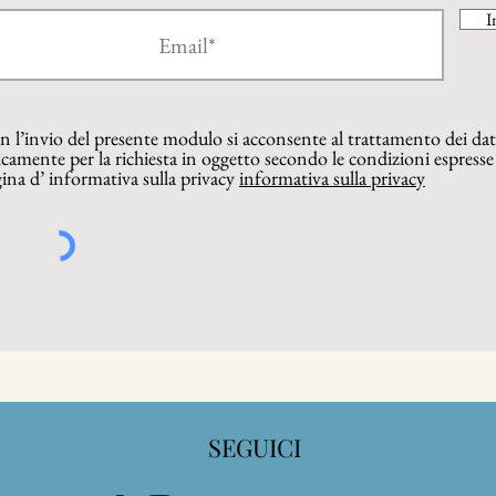
I
Anna Édes: Le recensioni
Osser
 l’invio del presente modulo si acconsente al trattamento dei dat
delle allieve e degli allievi
rece
camente per la richiesta in oggetto secondo le condizioni espresse
dell’Istituto Russell Newton di
Anna
ina d’ informativa sulla privacy
informativa sulla privacy
Scandicci (FI). Parte quarta.
SEGUICI