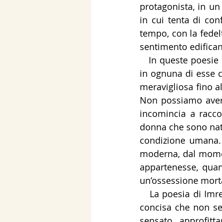
protagonista, in u
in cui tenta di conf
tempo, con la fedelt
sentimento edificant
   In queste poesie in prosa cadenzate per respiri lunghi lo stupefacente è che Oravecz 
in ognuna di esse co
meravigliosa fino al
Non possiamo avere
incomincia a racco
donna che sono nati
condizione umana. 
moderna, dal mome
appartenesse, quan
un’ossessione mort
   La poesia di Imre Oravecz è incantevolmente semplice e talmente precisa, talmente 
concisa che non se
sensato, approfitt