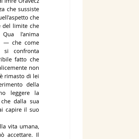
i Imre Oravecz 
za che sussiste 
ell’aspetto che 
del limite che 
Qua l’anima 
a — che come 
 si confronta 
bile fatto che 
mplicemente non 
rimasto di lei 
rimento della 
o leggere la 
che dalla sua 
capire il suo 
accettare. Il 