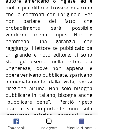
autore americano o inglese, ed è 
molto più difficile trovare qualcuno 
che la confronti con l'originale. Per 
non parlare del fatto che 
probabilmente sarà possibile 
venderne meno copie. Non è 
nemmeno una garanzia che 
raggiunga il lettore se pubblicato da 
un grande e noto editore; ci sono 
stati già esempi nella letteratura 
ungherese, dove non appena le 
opere venivano pubblicate, sparivano 
immediatamente dalla vista, senza 
ricezione alcuna. Non solo bisogna 
pubblicare in italiano, bisogna anche 
"pubblicare bene".  Perciò ripeto 
quanto sia importante non solo 
instaurare relazioni personali, ma 
anche aiutare il lettore nella 
Facebook
Instagram
Modulo di contatto
comprensione di un'opera. Ad 
esempio, mi piace corredare il testo 