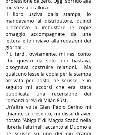
professione da zero. Oggi sorrido alla 
me stessa di allora.
Il libro usciva dalla stampa, lo 
mandavamo al distributore, quindi 
procedevo a imbustare le copie 
omaggio accompagnate da una 
lettera e le inviavo alla redazioni dei 
giornali.
Più tardi, ovviamente, mi resi conto 
che questo da solo non bastava, 
bisognava costruire relazioni.  Ma 
qualcuno lesse la copia per la stampa 
arrivata per posta, ne scrisse, e in 
seguito mi accorsi che era stata 
pubblicata una recensione dei 
romanzi brevi di Milán Füst.
Un'altra volta Gian Paolo Serino mi 
chiamò, si presentò, mi disse di aver 
notato "Abigail" di Magda Szabó nella 
libreria Feltrinelli accanto al Duomo e 
ne scrisse su uno dei più grandi 