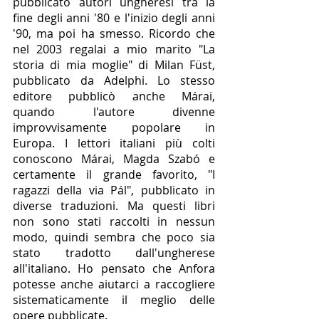
pubblicato autori ungheresi tra la 
fine degli anni '80 e l'inizio degli anni 
'90, ma poi ha smesso. Ricordo che 
nel 2003 regalai a mio marito "La 
storia di mia moglie" di Milan Füst, 
pubblicato da Adelphi. Lo stesso 
editore pubblicò anche Márai, 
quando l'autore divenne 
improvvisamente popolare in 
Europa. I lettori italiani più colti 
conoscono Márai, Magda Szabó e 
certamente il grande favorito, "I 
ragazzi della via Pál", pubblicato in 
diverse traduzioni. Ma questi libri 
non sono stati raccolti in nessun 
modo, quindi sembra che poco sia 
stato tradotto dall'ungherese 
all'italiano. Ho pensato che Anfora 
potesse anche aiutarci a raccogliere 
sistematicamente il meglio delle 
opere pubblicate.