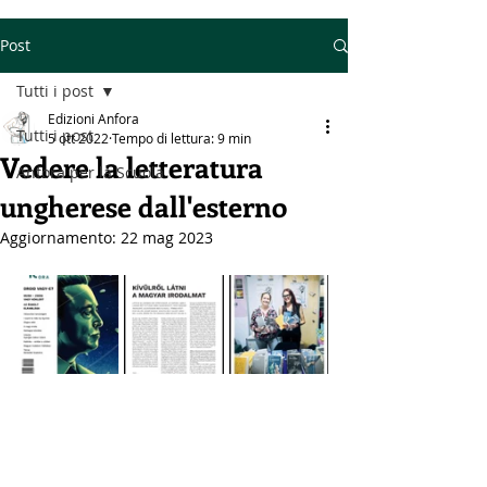
Post
Tutti i post
Edizioni Anfora
Tutti i post
5 ott 2022
Tempo di lettura: 9 min
Vedere la letteratura
Anfora per la Scuola
ungherese dall'esterno
Aggiornamento:
22 mag 2023