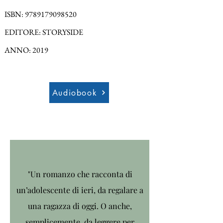
ISBN:
9789179098520
EDITORE: STORYSIDE
ANNO: 2019
Audiobook
"Un romanzo che racconta di
un’adolescente di ieri, da regalare a
una ragazza di oggi. O anche,
semplicemente, da leggere per